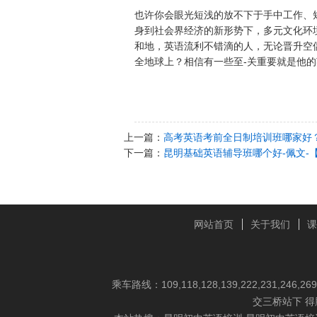
也许你会眼光短浅的放不下于手中工作、
身到社会界经济的新形势下，多元文化环
和地，英语流利不错滴的人，无论晋升空
全地球上？相信有一些至-关重要就是他
上一篇：
高考英语考前全日制培训班哪家好
下一篇：
昆明基础英语辅导班哪个好-佩文-
网站首页
关于我们
课
乘车路线：109,118,128,139,222,231,246,26
交三桥站下 