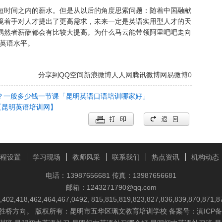
短时间之内的薪水。但是从以后的角度思索问题：随着中国融献
境着手对人才提出了更高需求，未来一定是英语实用型人才的天
偶然者薪酬都会有比较大提高。为什么马云能带领阿里吧吧走向
的英语水平。
分享到
QQ空间
新浪微博
人人网
腾讯微博
网易微博
0
？一​般多少钱一节课「昆明英语口语培训哪家好」
【昆明英语培训网】
程设置
学习现场
教师风采
联系我们
热点资讯
机构动态
电话：13987656681 传真：13987656681
邮箱：1243271790@qq.com
9,402,418,462,464,467,0492, 815,815,819,823,827,836,839
得胜桥方向。 版权所有：昆明市五华区珮文教育培训学校 备案号：
滇ICP备