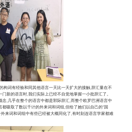
的构词有经验和同其他语言一天比一天扩大的接触,辞汇量在不
一门新的语言时,我们实际上已经不自觉地掌握一小批辞汇了。
念,几乎在整个的语言中都是郭际辞汇,而整个欧罗巴洲语言中
言都吸取了数以千计的外来词和词组,但给了她们以自己的“国
个外来词和词组中有些已经被大概同化了,有时刻连语言学家都难