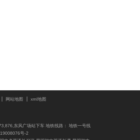
网站地图
xml地图
,870,871,873,876,东风广场站下车 地铁线路： 地铁一号线
19008076号-2