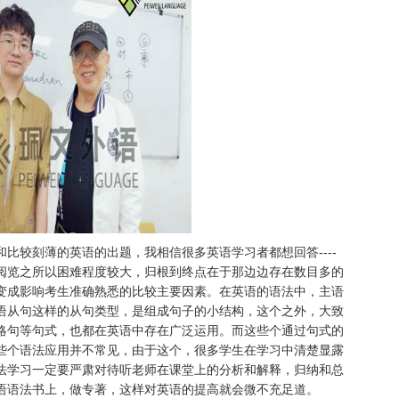
比较刻薄的英语的出题，我相信很多英语学习者都想回答----
阅览之所以困难程度较大，归根到终点在于那边边存在数目多的
变成影响考生准确熟悉的比较主要因素。在英语的语法中，主语
语从句这样的从句类型，是组成句子的小结构，这个之外，大致
略句等句式，也都在英语中存在广泛运用。而这些个通过句式的
些个语法应用并不常见，由于这个，很多学生在学习中清楚显露
法学习一定要严肃对待听老师在课堂上的分析和解释，归纳和总
语语法书上，做专著，这样对英语的提高就会微不充足道。